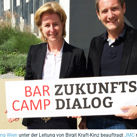
ng Wien
unter der Leitung von Birgit Kraft-Kinz beauftragt
JMC
n