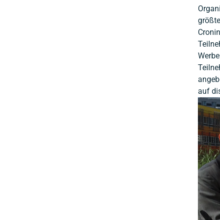
Organi
größte
Croni
Teilne
Werbe
Teiln
angebe
auf di