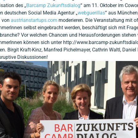
sation des „
Barcamp Zukunftsdialog
“ am 11. Oktober im Cowo
n deutschen Social Media Agentur „
webguerillas
“ aus München, 
n von
austrianstartups.com
moderieren. Die Veranstaltung mit o
hmerInnen selbst eingebracht werden, beschäftigt sich mit Frag
branche? Vor welchen Chancen und Herausforderungen stehen
ehmerInnen können sich unter http://www.barcamp-zukunftsdial
n. Birgit Kraft-Kinz, Manfred Pichelmayer, Cathrin Waltl, Dani
sruptive Diskussionen!