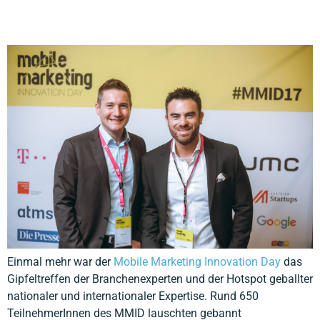
Einmal mehr war der
Mobile Marketing Innovation Day
das Gipfeltreffen der Branchenexperten und der Hotspot geballter nationaler und internationaler Expertise. Rund 650 TeilnehmerInnen des MMID lauschten gebannt bahnbrechenden Keynotes von Top-Speakern von Google, Facebook, Zalando, Mastercard, T-Mobile, ORF und vielen mehr. Projektmanager Daniel Bessler, das JMC Team und ich holten Top-Speaker wie Ralf Ohlenbostel und Giulia Tobaldin (Zalando), Mastercard Österreich-Chef Gerald Gruber, T-Mobile Online Product Manager Paul Stuefer, Alexandra Fida (ORF), Désiré Athow (Techradar London), Susann Fischer (Facebook/Instagram Dublin), Martin Heller (IntoVR Berlin), Lars Schmiedgen (LOVOO Dresden), Dominik Wöber (Google Hamburg), Markus Buchner (atms), Wolfgang Stockner (mobile-pocket), Christine Bachler (UBER Eats) und viele mehr in die Bundeshauptstadt, um ihre Erfahrungswerte und Insights zum Thema Mobile Marketing mit den interessierten BesucherInnen zu teilen. „Brand Building in a Mobile World“: Susann Fischer, extra von den europäischen Headquarters von Facebook/Instagram in Dublin eingeflogen, gab beeindruckende Zahlen zur Nutzung von Facebook auf mobile Devices preis. User verbringen heutzutage täglich mehr als drei Stunden am Smartphone, 87 Prozent davon in Apps. In Österreich nutzen mehr als 3,3 Millionen User Facebook monatlich auf dem Smartphone und mehr als 2,6 Millionen sogar täglich. 72 Prozent recherchieren Produkte online auf dem Smartphone, daher nutzen immer mehr große Unternehmen Mobile Marketing, um ihre Zielgruppen zu erreichen. Laut einer aktuellen Umfrage nehmen 82 Prozent der Menschen Video-Ads am Smartphone mit einer höheren Aufmerksamkeit wahr als am TV. Die drei Hauptfaktoren für erfolgreiche Kampagnen auf Facebook sind Targeting, Platzierung und Kreativität. Smart Targeting, also die Abstimmung auf die richtige Zielgruppen, spielt hier eine besonders große Rolle. Die Marke Tchibo hat für ihre Facebook Kampagne sieben relevante Zielgruppen festgelegt und diese mit sieben kurzen Short Mobile Feed Video Ads bespielt. 90 Prozent aller User die eine Ad online gesehen haben, haben später am Point of Sale einen Kauf getätigt, obwohl sie nicht einmal auf die Ad geklickt haben. „Artificial Intelligence: A digital Transformation Accelerator“: Paul Stuefer von T-Mobile Austria sprach über künstliche Intelligenz und die damit einhergehende digitale Transformation. Die Konkurrenz am Lautsprecher-Assistenten Markt wird mit Apples Siri, Googles Home, Microsofts Cortana oder Amazons Echo Alexa immer härter. Auch T-Mobile hat die Entwicklung zur Artificial Intelligence schnell erkannt und vor drei Jahren Tinka, eine interaktive Kommunikations-Assistentin für Kunden, eingeführt. T-Mobile möchte sich damit von anderen Telecom-Anbietern differenzieren, Kundenprobleme schnell erkennen und lösen und somit die Marke und all ihre Services nahe an den Kunden bringen. Durch die Einführung künstlicher Intelligenz hat sich der Arbeitsmodus verändert, jedoch werden durch A.I. nicht Arbeitsplätze abgebaut, sondern die Arbeit der Kundenbetreuer erleichtert. Zurzeit interagieren bereits 500.000 User mit Tinka und die Tendenz ist steigend. „Die Zukunft des Smart Payments Wie werden wir in der Zukunft bezahlen?“: Diese Frage stellen sich zurzeit Banken, Unternehmen und Kunden. Laut Gerald Gruber, General Manager von Mastercard, ist die Frage des Bezahlens in der Zukunft noch offen. In einer Zeit des technologischen Wandels und der Herausforderung der digitalisierten Welt gibt es mittlerweile 300 unterschiedliche Bezahlmethoden. Rund 250 Start-ups befassen sich mit Payment als Kern- oder Randbereich. Schnelles, sicheres Bezahlen ist die Kernfrage in der digitalen Transformation mit der sich Buzzwords wie Biometrics, Digital Currencies und Blockchains, Robotics, Chatbots, Virtual Reality, A.I., Wearables oder Internet of Things befassen. Biometrics wie Fingerprint, Gesichts- oder Iris-Scan werden weltweit schon erfolgreich eingesetzt. Mit künstlicher Intelligenz soll die Kundenschnittstelle automatisiert und die Kunden vor Betrug bewahrt werden. Mit der Entwicklung des Internet of Things entstehen immer mehr neue Geschäftsmodelle, die alle Devices und Gegenstände im Haushalt miteinander vernetzen, wie zum Beispiel der Samsung Kühlschrank der automatisch fehlende Lebensmittel nachbestellt oder das smarte Auto, bei dem über das On Board System bestellt und bezahlt werden kann. Noch laufen weltweit jedoch 85 Prozent aller Transaktionen in bar ab. „Conversational Marketing: New Power for Customer Service & Marketing“: Heutzutage ist eine Welt ohne Smartphone und ohne Internet unvorstellbar. Messaging Services haben mittlerweile Social Networks in einer explosionsartigen Verbreitungswelle überholt und sind weiter auf dem Vormarsch. Immer mehr Unternehmen digitalisieren ihre Geschäftsprozesse via Messaging Services. Markus Buchner (atms) unterstreichtdiese Entwicklungen mit aktuellen Zahlen von Nutzern pro Monat: WhatsApp und Facebook Messenger liegen hier bei 1,2 Milliarden, WeChat bei 806 Millionen, Skype bei 300 Millionen, Viber bei 240 Millionen und Telegram bei 170 Millionen Nutzern. Mehr als 93 Prozent nutzen Messaging Services auf Mobile Devices. Messaging Services haben den Vorteil, dass sie eine globale Reichweite haben, kostenlos für den Nutzer, schnell und multimedial anwendbar, dialogfähig, einfach bedienbar, automatisierbar und shareable sind. Dadurch wird den Kunden bestes Service geboten auf einem Mehrwegkanal geboten, bei dem die Unternehmen direkt mit dem Kunden in Kontakt treten können. Der Hype um Apps sinkt stetig, manche Unternehmen sind sogar nur mehr über WhatsApp zu erreichen. „How to use 360 Grad Videos/VR for Brands“: Martin Heller von intoVR aus Berlin erzählte am Beispiel von Audi wie Automobilhersteller Virtual Reality für werbliche Zwecke einsetzen, so konnten sich Audi Kunden in Norwegen in einem Sandkasten ihre eigene Rennstrecke bauen, die sie dann mithilfe einer VR-Brille auch abfahren konnten. 360 Grad Videos lassen sich mittlerweile schnell und einfach mit der Hero Freedom 360 oder der Samsung Gear 360 produzieren und direkt online stellen. Immer mehr Unternehmen nutzen 360 Grad Videos um ihren Kunden eine hautnahe Experience zu liefern. „One-Step-Checkout at POS – A Smart Combination of Loyalty and Payment“: Immer mehr Mobile Pockets etablieren sich am Markt obwohl das Transaktionsvolumen in Österreich noch gering ist, laut Wolfgang Stockner von mobile pocket. Händler und Banken verlieren immer mehr den Kundenkontakt und es wird höchste Zeit zu handeln. Erfolgreiche Unternehmen begleiten ihre Kunden auf dem gesamten User Journey. Gezielte Ansprache der Konsumenten und vielfältige Möglichkeiten am POS schaffen hier neue Kaufimpulse. Bezahlen so einfach wie möglich zu gestalten, die Daten anonym zu sammeln und den Kunden mit gezielten Angeboten am Besten zu servicieren sind hier Erfolgsfaktoren. Mit der Schwesterfirma Blue Code wird die loyale Kundenbindung und Bezahlung in einem Schritt möglich so ist der User Journey für Händler und Banken abgedeckt. Hier liegt der Fokus auf der optimalen Customer Experience. Alles wird auf den Nutzer zugeschnitten: Kundenkarten digitalisiert und Bezahlung einfach mittels Barcode auf dem Smartphone im One-Step-Checkout an der Kassa möglich. Auch auf Großevents wie zum Beispiel dem Oktoberfest in München soll die Zahlung per Mobile Pocket demnächst eingesetzt werden. „How the Future of Mobile Technology could influence Mobile Marketing“: Mit der Einführung des iPhones 2007 hat Apple den gesamten Markt verändert und seitdem bewegen sich alle Trends in Richtung Mobile Device, weg vom Desktop. Mittlerweile nutzen 90 Prozent der User Facebook am Smartphone. Mobile Phones sind heutzutage der dominante Market Driver laut Désiré Athow von Techradar London. „Performance Marketing Driven by Machine Learning“: Knapp 90 Prozent aller Österreicher besitzen ein Smartphone und die mobile Nutzung nimmt immer weiter zu. Dominik Wöber von Google Hamburg erklärte wie das maschinelles Lernen auf Algorithmen von Google für die Bewerbung von Produkten eingesetzt wird. Der Google Translate Algorithmus ist mittlerweile zu fast 80 Prozent akkurat. Im Durchschnitt lädt eine Website 22 Sekunden mit 3G am Smartphone, die User Erwartung liegt jedoch bei zwei Sekunden. Der Desktop Traffic sinkt stetig dafür steigt die Nutzung am Smartphone und Tablet. Gerade für Reiseunternehmen ist Mobile Marketing sehr wichtig denn die Kunden recherchieren über das Smartphone, buchen aber dann am Desktop. Mehr als 50 Prozent aller Kunden nutzen noch Last Click Modelle, im Vergleich nur 23 Prozent Daten getriebene Modelle. Drei Gründe dafür sind das fehlende Know-how, die mangelnde Zeit und technische Einschränkungen. In Österreich werden noch immer 95 Prozent des Handelsumsatzes offline gemacht. „Start ups: The Key Driver for Shaping our Disruptive Future“: Die digitale Transformation und der rasante wirtschaftliche Wandel sind fundamental nicht umkehrbar. Heute wird alles digitalisiert und ohne Digitalisierung wird kein Unternehmen überleben. Laut Business Angel Michael Altrichter gibt es zehn Prozent der Unternehmen nicht einmal mehr, die vor 50 Jahren in den Fortune 500 waren und entsprechend dem Forschungsinstitut der Bundesagentur für Arbeit in Deutschland werden bis 2025 1,5 Millionen Arbeitsplätze verschwinden. 2016 stehen nur mehr Tech-Unternehmen wie Apple, Google und Facebook weltweit an der Spitze, trotzdem sind nur sechs Prozent deutscher Unternehmen überzeugt, dass Digitalisierung wichtig ist. Auch Österreich muss im digitalen Sektor dringend aufholen und darf sich nicht länger als Land der Bausparer und Unternehmenskritiker sehen. Um dieser Entwicklung entgegenzuwirken, wird gerade die Factory 300, ein Start-up Campus in Linz entwickelt, der als innovatives Förderinstitut für Start-ups in Österreich dienen soll. The Mobile Evolution – Apps, PWAs and other Monsters Zum krönenden Abschluss gaben Ralf Ohlenbostel und Giulia Tobaldin von Zaland