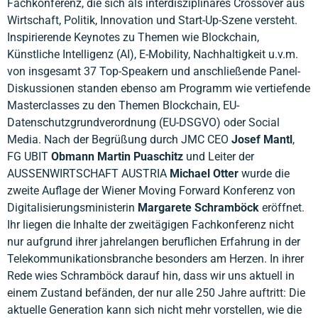
Fachkonferenz, die sich als interdisziplinäres Crossover aus
Wirtschaft, Politik, Innovation und Start-Up-Szene versteht.
Inspirierende Keynotes zu Themen wie Blockchain,
Künstliche Intelligenz (AI), E-Mobility, Nachhaltigkeit u.v.m.
von insgesamt 37 Top-Speakern und anschließende Panel-
Diskussionen standen ebenso am Programm wie vertiefende
Masterclasses zu den Themen Blockchain, EU-
Datenschutzgrundverordnung (EU-DSGVO) oder Social
Media. Nach der Begrüßung durch JMC CEO
Josef Mantl
,
FG UBIT
Obmann Martin Puaschitz
und Leiter der
AUSSENWIRTSCHAFT AUSTRIA
Michael Otter
wurde die
zweite Auflage der Wiener Moving Forward Konferenz von
Digitalisierungsministerin
Margarete Schramböck
eröffnet.
Ihr liegen die Inhalte der zweitägigen Fachkonferenz nicht
nur aufgrund ihrer jahrelangen beruflichen Erfahrung in der
Telekommunikationsbranche besonders am Herzen. In ihrer
Rede wies Schramböck darauf hin, dass wir uns aktuell in
einem Zustand befänden, der nur alle 250 Jahre auftritt: Die
aktuelle Generation kann sich nicht mehr vorstellen, wie die