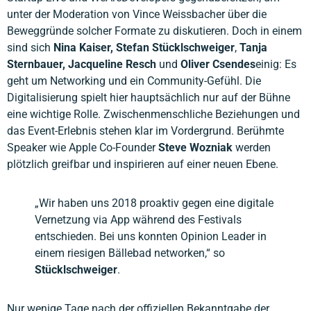
unter der Moderation von Vince Weissbacher über die
Beweggründe solcher Formate zu diskutieren. Doch in einem
sind sich
Nina Kaiser,
Stefan Stücklschweiger
,
Tanja
Sternbauer,
Jacqueline Resch
und
Oliver Csendes
einig: Es
geht um Networking und ein Community-Gefühl. Die
Digitalisierung spielt hier hauptsächlich nur auf der Bühne
eine wichtige Rolle. Zwischenmenschliche Beziehungen und
das Event-Erlebnis stehen klar im Vordergrund. Berühmte
Speaker wie Apple Co-Founder
Steve Wozniak
werden
plötzlich greifbar und inspirieren auf einer neuen Ebene.
„Wir haben uns 2018 proaktiv gegen eine digitale
Vernetzung via App während des Festivals
entschieden. Bei uns konnten Opinion Leader in
einem riesigen Bällebad networken,“ so
Stücklschweiger
.
Nur wenige Tage nach der offiziellen Bekanntgabe der