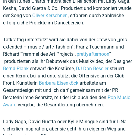
In den itunes Charts matcht sich LiNa schon mit Lady Gaga,
Kesha, David Guetta & Co.! Produziert und komponiert wurde
der Song von
Oliver Kerschner
, erfahren durch zahlreiche
erfolgreiche Projekte im Dancebereich.
Tatkräftig unterstützt wird sie dabei von der Crew von „jmc
extended – music / art / fashion“: Franz Teuchmann und
Richard Tremmel des Art Projects „
prettyafternoon
“
produzierten als ihr Debutwerk das Musikvideo, der Designer
Bernd Plank
entwarf die Kostüme,
DJ Dan Bessler
steuert
einen Remix bei und unterstützt die Offensive an der Club-
Front, Künstlerin
Barbara Eisenköck
arbeitete am
Gesamtdesign mit und ich darf gemeinsam mit der PR
Beraterin Irene Gehrsitz, mit der ich auch den den
Pop Music
Award
vergebe, die Gesamtleitung übernehmen.
Lady Gaga, David Guetta oder Kylie Minogue sind für LiNa
sicherlich Inspiration, aber sie geht ihren eigenen Weg und