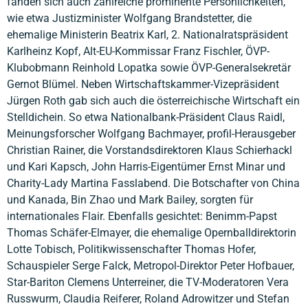
fanden sich auch zahlreiche prominente Persönlichkeiten,
wie etwa Justizminister Wolfgang Brandstetter, die
ehemalige Ministerin Beatrix Karl, 2. Nationalratspräsident
Karlheinz Kopf, Alt-EU-Kommissar Franz Fischler, ÖVP-
Klubobmann Reinhold Lopatka sowie ÖVP-Generalsekretär
Gernot Blümel. Neben Wirtschaftskammer-Vizepräsident
Jürgen Roth gab sich auch die österreichische Wirtschaft ein
Stelldichein. So etwa Nationalbank-Präsident Claus Raidl,
Meinungsforscher Wolfgang Bachmayer, profil-Herausgeber
Christian Rainer, die Vorstandsdirektoren Klaus Schierhackl
und Kari Kapsch, John Harris-Eigentümer Ernst Minar und
Charity-Lady Martina Fasslabend. Die Botschafter von China
und Kanada, Bin Zhao und Mark Bailey, sorgten für
internationales Flair. Ebenfalls gesichtet: Benimm-Papst
Thomas Schäfer-Elmayer, die ehemalige Opernballdirektorin
Lotte Tobisch, Politikwissenschafter Thomas Hofer,
Schauspieler Serge Falck, Metropol-Direktor Peter Hofbauer,
Star-Bariton Clemens Unterreiner, die TV-Moderatoren Vera
Russwurm, Claudia Reiferer, Roland Adrowitzer und Stefan