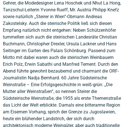
Gehrer, die Modedesigner Lena Hoschek und Nhut La Hong,
Tanzschul-Leiterin Yvonne Rueff, Mr. Austria Philipp Knefz
sowie natürlich „Steirer in Wien“-Obmann Andreas
Zakostelsky. Auch die steirische Politik ließ sich diesen
Empfang natürlich nicht entgehen: Neben Schützenhöfer
tummelten sich auch die steirischen Landesräte Christian
Buchmann, Christopher Drexler, Ursula Lackner und Hans
Seitinger im Garten des Palais Schönburg. Passend zum
Motto mit dabei waren auch die steirischen Weinbauern
Erich Polz, Erwin Sabathi und Manfred Tement. Durch den
Abend führte gewohnt bezaubernd und charmant die ORF-
Journalistin Nadja Bernhard. 60 Jahre Südsteirische
Weinstraße – Eine Erfolgsgeschichte in weiß-grün: „Die
Mutter aller Weinstraßen“, so nennen Steirer die
Südsteirische Weinstraße, die 1955 als erste Themenstraße
das Licht der Welt erblickte. Damals eine bitterarme Region
am Eisernen Vorhang, sprich der Grenze zu Jugoslawien,
heute ein blühender Landstrich, der sich durch
architektonisch moderne Weingüter, aber auch traditionelle