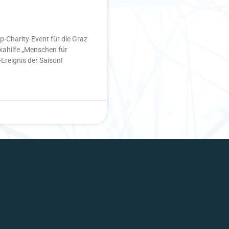
op-Charity-Event für die Graz
kahilfe „Menschen für
Ereignis der Saison!