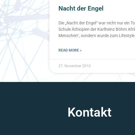
Nacht der Engel
Die „Nacht der Engel“ war nicht nur ein T
Schule Äthiopien der Karlheinz Böhm Afri
Menschen“, sondern wurde zum Lifestyle-
READ MORE »
27. November 2010
Kontakt