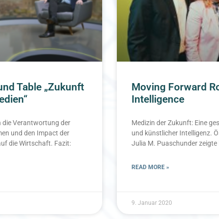
und Table „Zukunft
Moving Forward Rou
edien“
Intelligence
 die Verantwortung der
Medizin der Zukunft: Eine g
en und den Impact der
und künstlicher Intelligenz.
f die Wirtschaft. Fazit:
Julia M. Puaschunder zeigt
READ MORE »
9. Januar 2020