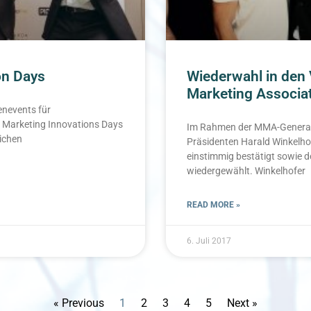
on Days
Wiederwahl in den 
Marketing Associa
enevents für
le Marketing Innovations Days
Im Rahmen der MMA-General
ichen
Präsidenten Harald Winkelho
einstimmig bestätigt sowie 
wiedergewählt. Winkelhofer
READ MORE »
6. Juli 2017
« Previous
1
2
3
4
5
Next »